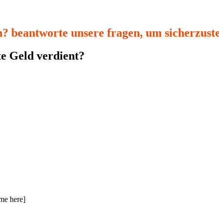
n? beantworte unsere fragen, um sicherzustell
te Geld verdient?
ame here]