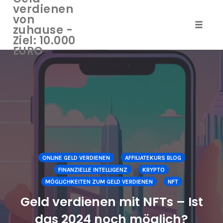
verdienen
von
zuhause -
Naviga
Ziel: 10.000
umscha
EURO
Zum
Inhalt
springen
ONLINE GELD VERDIENEN
AFFILIATEKURS BLOG
FINANZIELLE INTELLIGENZ
KRYPTO
MÖGLICHKEITEN ZUM GELD VERDIENEN
NFT
Geld verdienen mit NFTs – Ist
das 2024 noch möglich?