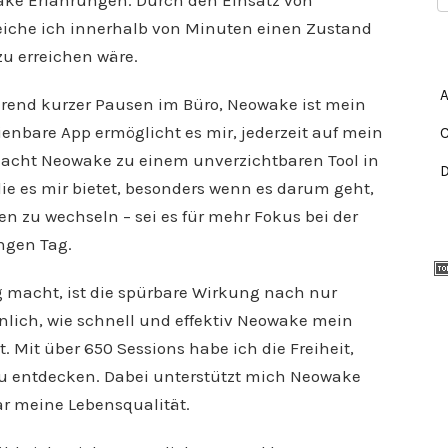
ake Erfahrungen. Durch den Einsatz von
eiche ich innerhalb von Minuten einen Zustand
zu erreichen wäre.
hrend kurzer Pausen im Büro, Neowake ist mein
ienbare App ermöglicht es mir, jederzeit auf mein
macht Neowake zu einem unverzichtbaren Tool in
 die es mir bietet, besonders wenn es darum geht,
 zu wechseln – sei es für mehr Fokus bei der
ngen Tag.
 macht, ist die spürbare Wirkung nach nur
nlich, wie schnell und effektiv Neowake mein
 Mit über 650 Sessions habe ich die Freiheit,
u entdecken. Dabei unterstützt mich Neowake
ar meine Lebensqualität.