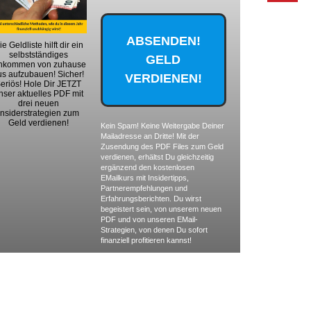
ie Geldliste hilft dir ein
selbstständiges
nkommen von zuhause
us aufzubauen! Sicher!
eriös! Hole Dir JETZT
nser aktuelles PDF mit
drei neuen
Insiderstrategien zum
Geld verdienen!
Kein Spam! Keine Weitergabe Deiner
Mailadresse an Dritte! Mit der
Zusendung des PDF Files zum Geld
verdienen, erhältst Du gleichzeitig
ergänzend den kostenlosen
EMailkurs mit Insidertipps,
Partnerempfehlungen und
Erfahrungsberichten. Du wirst
begeistert sein, von unserem neuen
PDF und von unseren EMail-
Strategien, von denen Du sofort
finanziell profitieren kannst!