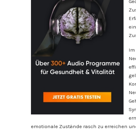
Ged
Zu
Er
ei
Zu
Im
Neo
ef
gel
Ko
Ne
Geh
Sy
erm
emotionale Zustände rasch zu erreichen un