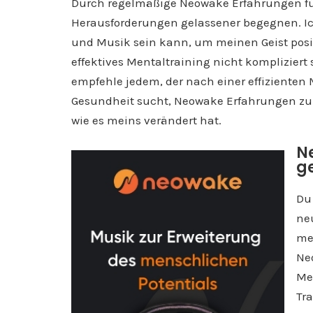
Durch regelmäßige Neowake Erfahrungen f
Herausforderungen gelassener begegnen. Ich 
und Musik sein kann, um meinen Geist posit
effektives Mentaltraining nicht komplizier
empfehle jedem, der nach einer effizienten
Gesundheit sucht, Neowake Erfahrungen zu
wie es meins verändert hat.
N
ge
Du
ne
me
Neo
Med
Tra