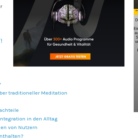
r
D
Ei
a
S
!
u
?
er traditioneller Meditation
achteile
tegration in den Alltag
men von Nutzern
enthalten?