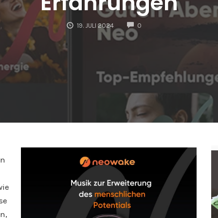
Erfahrungen
COMMENTS
19. JULI 2024
0
en
wie
se
n,