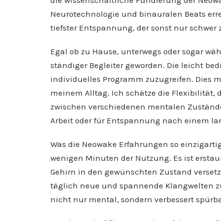
die wissenschaftliche Fundierung der Neow
Neurotechnologie und binauralen Beats err
tiefster Entspannung, der sonst nur schwer 
Egal ob zu Hause, unterwegs oder sogar wä
ständiger Begleiter geworden. Die leicht bed
individuelles Programm zuzugreifen. Dies 
meinem Alltag. Ich schätze die Flexibilität,
zwischen verschiedenen mentalen Zuständen
Arbeit oder für Entspannung nach einem la
Was die Neowake Erfahrungen so einzigartig
wenigen Minuten der Nutzung. Es ist erstau
Gehirn in den gewünschten Zustand versetzt.
täglich neue und spannende Klangwelten z
nicht nur mental, sondern verbessert spürb