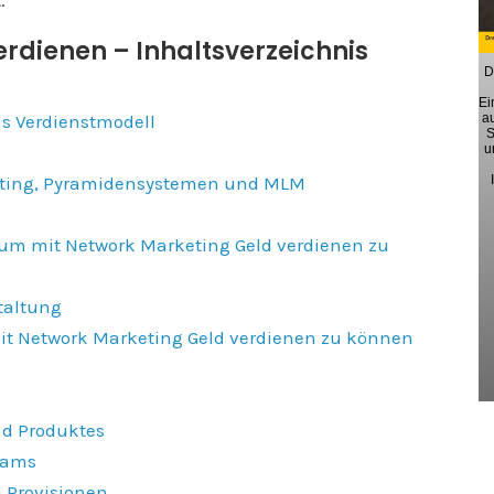
.
rdienen – Inhaltsverzeichnis
D
Ei
ls Verdienstmodell
a
S
u
keting, Pyramidensystemen und MLM
, um mit Network Marketing Geld verdienen zu
staltung
it Network Marketing Geld verdienen zu können
nd Produktes
Teams
 Provisionen