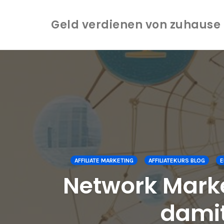
Geld verdienen von zuhause -
Zum
Inhalt
springen
AFFILIATE MARKETING
AFFILIATEKURS BLOG
E
Network Mark
damit