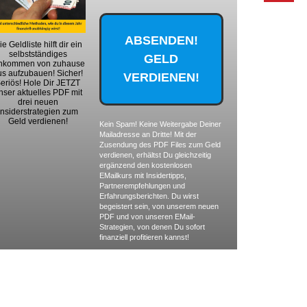
ie Geldliste hilft dir ein
selbstständiges
nkommen von zuhause
us aufzubauen! Sicher!
eriös! Hole Dir JETZT
nser aktuelles PDF mit
drei neuen
Insiderstrategien zum
Geld verdienen!
Kein Spam! Keine Weitergabe Deiner
Mailadresse an Dritte! Mit der
Zusendung des PDF Files zum Geld
verdienen, erhältst Du gleichzeitig
ergänzend den kostenlosen
EMailkurs mit Insidertipps,
Partnerempfehlungen und
Erfahrungsberichten. Du wirst
begeistert sein, von unserem neuen
PDF und von unseren EMail-
Strategien, von denen Du sofort
finanziell profitieren kannst!