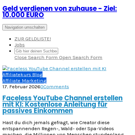
Geld verdienen von zuhause - Ziel:
Zum
10.000 EURO
Inhalt
springen
Navigation umschalten
ZUR GELDLISTE!
Jobs
Close Search Form
Open Search Form
Affiliatekurs Blog
Affiliate Marketing
17. Februar 2026
0
Comments
Faceless YouTube Channel erstellen
mit KI: Kostenlose Anleitung für
passives Einkommen
Hast du dich jemals gefragt, wie Creator diese
entspannenden Regen-, Wald- oder Spa-Videos
machen, die Millionen von Menschen stundenlang