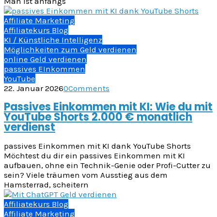
Man ist anfangs
Affiliate Marketing
Affiliatekurs Blog
KI / Künstliche Intelligenz
Möglichkeiten zum Geld verdienen
online Geld verdienen
passives EInkommen
YouTube
22. Januar 2026
0
Comments
Passives Einkommen mit KI: Wie du mit
YouTube Shorts 2.000 € monatlich
verdienst
passives Einkommen mit KI dank YouTube Shorts
Möchtest du dir ein passives Einkommen mit KI
aufbauen, ohne ein Technik-Genie oder Profi-Cutter zu
sein? Viele träumen vom Ausstieg aus dem
Hamsterrad, scheitern
Affiliatekurs Blog
Affiliate Marketing