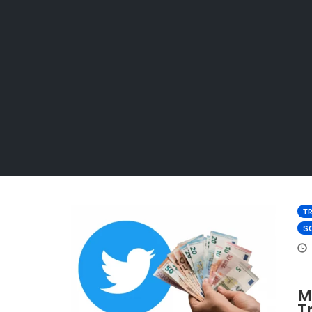
TR
SO
M
T