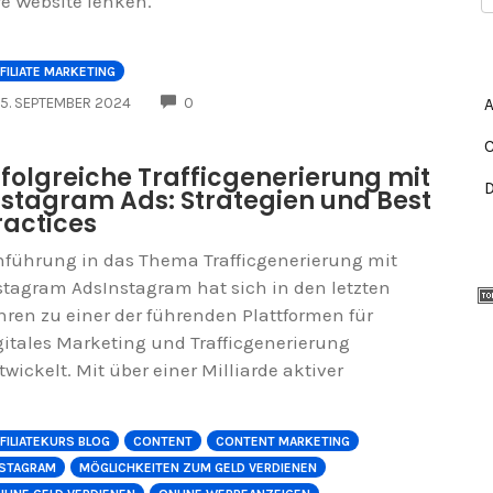
re Website lenken.
FILIATE MARKETING
COMMENTS
5. SEPTEMBER 2024
0
rfolgreiche Trafficgenerierung mit
nstagram Ads: Strategien und Best
ractices
nführung in das Thema Trafficgenerierung mit
stagram AdsInstagram hat sich in den letzten
hren zu einer der führenden Plattformen für
gitales Marketing und Trafficgenerierung
twickelt. Mit über einer Milliarde aktiver
FILIATEKURS BLOG
CONTENT
CONTENT MARKETING
NSTAGRAM
MÖGLICHKEITEN ZUM GELD VERDIENEN