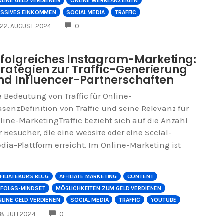
LINE GELD VERDIENEN
ONLINE WERBEANZEIGEN
ASSIVES EINKOMMEN
SOCIAL MEDIA
TRAFFIC
COMMENTS
22. AUGUST 2024
0
rfolgreiches Instagram-Marketing:
trategien zur Traffic-Generierung
nd Influencer-Partnerschaften
e Bedeutung von Traffic für Online-
äsenzDefinition von Traffic und seine Relevanz für
line-MarketingTraffic bezieht sich auf die Anzahl
r Besucher, die eine Website oder eine Social-
dia-Plattform erreicht. Im Online-Marketing ist
FILIATEKURS BLOG
AFFILIATE MARKETING
CONTENT
RFOLGS-MINDSET
MÖGLICHKEITEN ZUM GELD VERDIENEN
LINE GELD VERDIENEN
SOCIAL MEDIA
TRAFFIC
YOUTUBE
COMMENTS
8. JULI 2024
0