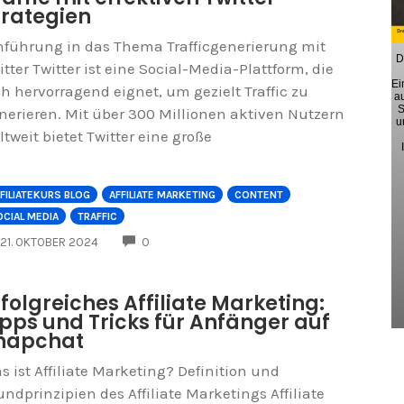
trategien
nführung in das Thema Trafficgenerierung mit
D
itter Twitter ist eine Social-Media-Plattform, die
Ei
ch hervorragend eignet, um gezielt Traffic zu
a
S
nerieren. Mit über 300 Millionen aktiven Nutzern
u
ltweit bietet Twitter eine große
FILIATEKURS BLOG
AFFILIATE MARKETING
CONTENT
CIAL MEDIA
TRAFFIC
COMMENTS
21. OKTOBER 2024
0
rfolgreiches Affiliate Marketing:
ipps und Tricks für Anfänger auf
napchat
s ist Affiliate Marketing? Definition und
undprinzipien des Affiliate Marketings Affiliate