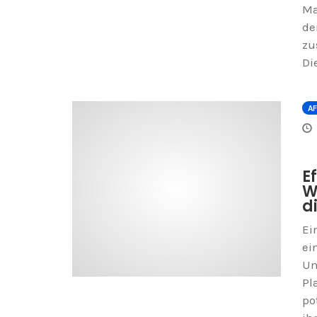
Ma
de
zu
Di
AF
E
W
d
Ei
ei
Un
Pl
po