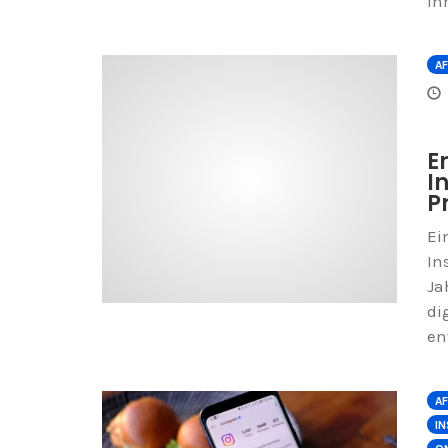
ih
AF
E
I
P
Ei
In
Ja
di
en
AF
I