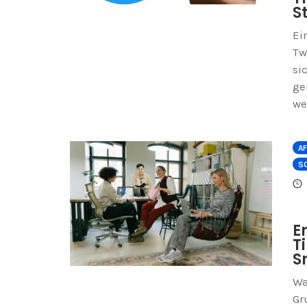
S
Ei
Tw
si
ge
we
AF
SO
E
T
S
Wa
Gr