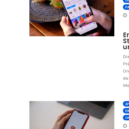
ON
P
E
S
u
Di
Pr
On
de
Me
AF
E
ON