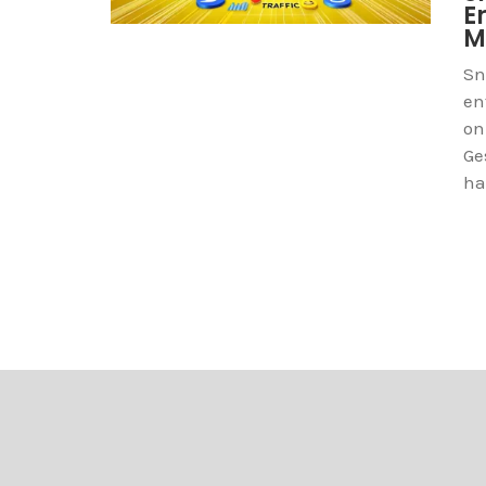
E
M
Sn
en
on
Ge
ha