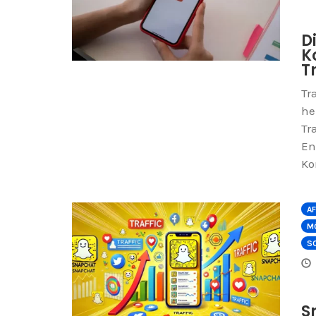
D
K
T
Tr
he
Tr
En
Ko
AF
M
SO
S