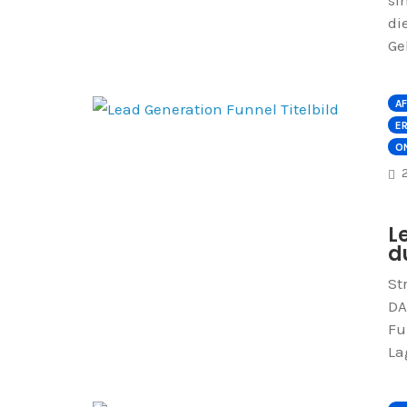
di
Ge
AF
E
ON
L
d
St
DA
Fu
La