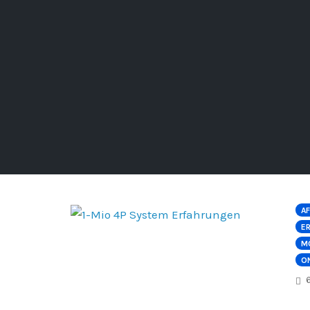
AF
E
M
O
6