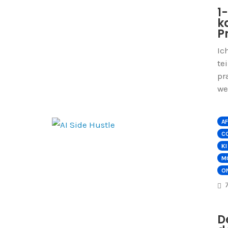
1
k
P
Ic
te
pr
we
AF
C
KI
M
O
D