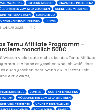
-MAIL MARKETING
ERFOLGS-MINDSET
FINANZIELLE INTELLIGENZ
ÖGLICHKEITEN ZUM GELD VERDIENEN
ONLINE GELD VERDIENEN
NLINE WERBEANZEIGEN
SOCIAL MEDIA
UCHMASCHINENOPTIMIERUNG
TRAFFIC
COMMENTS
16. JANUAR 2025
0
as Temu Affiliate Programm –
erdiene monatlich 500€
S Wissen viele Leute nicht über das Temu Affiliate
ogramm. Ich habe es gesehen und ich weiß, dass
 es auch gesehen hast. Wenn du in letzter Zeit
line aktiv warst,
FILIATEKURS BLOG
CONTENT
CONTENT MARKETING
NSTAGRAM
MÖGLICHKEITEN ZUM GELD VERDIENEN
LINE GELD VERDIENEN
ONLINE WERBEANZEIGEN
ASSIVES EINKOMMEN
SOCIAL MEDIA
TRAFFIC