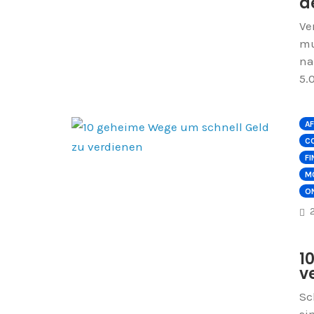
d
Ve
mu
na
5.
AF
C
FI
M
O
1
v
Sc
si