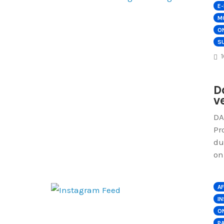
E
M
O
S
D
v
DA
Pr
du
on
AF
I
ON
P