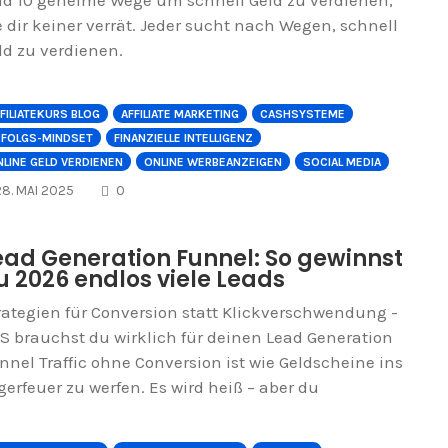
e dir keiner verrät. Jeder sucht nach Wegen, schnell
ld zu verdienen.
FILIATEKURS BLOG
AFFILIATE MARKETING
CASHSYSTEME
RFOLGS-MINDSET
FINANZIELLE INTELLIGENZ
LINE GELD VERDIENEN
ONLINE WERBEANZEIGEN
SOCIAL MEDIA
COMMENTS
28. MAI 2025
0
ead Generation Funnel: So gewinnst
u 2026 endlos viele Leads
rategien für Conversion statt Klickverschwendung -
S brauchst du wirklich für deinen Lead Generation
nnel Traffic ohne Conversion ist wie Geldscheine ins
gerfeuer zu werfen. Es wird heiß – aber du