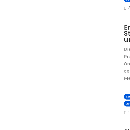
E
S
u
Di
Pr
On
de
Me
O
AF