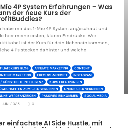
-Mio 4P System Erfahrungen – Was
ann der neue Kurs der
rofitBuddies?
h habe mir das 1-Mio 4P System angeschaut und
ile hier meine ersten, klaren Eindrücke: Wie
aktikabel ist der Kurs für dein Nebeneinkommen,
lche 4 Ps stecken dahinter und welche
FILIATEKURS BLOG
AFFILIATE MARKETING
CONTENT
ONTENT MARKETING
ERFOLGS-MINDSET
INSTAGRAM
 / KÜNSTLICHE INTELLIGENZ
KURS ERFAHRUNGEN
ÖGLICHKEITEN ZUM GELD VERDIENEN
ONLINE GELD VERDIENEN
NLINE WERBEANZEIGEN
PASSIVES EINKOMMEN
SOCIAL MEDIA
COMMENTS
7. JUNI 2025
0
er einfachste AI Side Hustle, mit