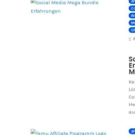
AF
C
I
M
O
S
E
M
Ke
Lö
Co
He
au
AF