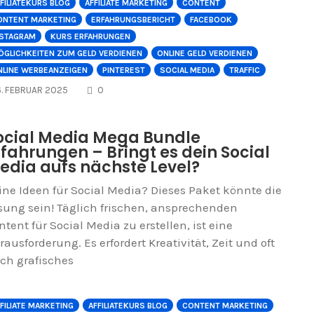
FILIATEKURS BLOG
AFFILIATE MARKETING
CONTENT
ONTENT MARKETING
ERFAHRUNGSBERICHT
FACEBOOK
NSTAGRAM
KURS ERFAHRUNGEN
ÖGLICHKEITEN ZUM GELD VERDIENEN
ONLINE GELD VERDIENEN
NLINE WERBEANZEIGEN
PINTEREST
SOCIAL MEDIA
TRAFFIC
COMMENTS
6. FEBRUAR 2025
0
ocial Media Mega Bundle
rfahrungen – Bringt es dein Social
edia aufs nächste Level?
ine Ideen für Social Media? Dieses Paket könnte die
sung sein! Täglich frischen, ansprechenden
ntent für Social Media zu erstellen, ist eine
rausforderung. Es erfordert Kreativität, Zeit und oft
ch grafisches
FILIATE MARKETING
AFFILIATEKURS BLOG
CONTENT MARKETING