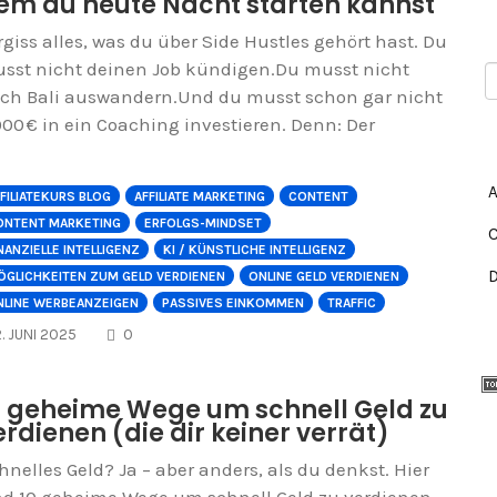
em du heute Nacht starten kannst
rgiss alles, was du über Side Hustles gehört hast. Du
sst nicht deinen Job kündigen.Du musst nicht
ch Bali auswandern.Und du musst schon gar nicht
000 € in ein Coaching investieren. Denn: Der
FILIATEKURS BLOG
AFFILIATE MARKETING
CONTENT
ONTENT MARKETING
ERFOLGS-MINDSET
NANZIELLE INTELLIGENZ
KI / KÜNSTLICHE INTELLIGENZ
ÖGLICHKEITEN ZUM GELD VERDIENEN
ONLINE GELD VERDIENEN
NLINE WERBEANZEIGEN
PASSIVES EINKOMMEN
TRAFFIC
COMMENTS
2. JUNI 2025
0
0 geheime Wege um schnell Geld zu
erdienen (die dir keiner verrät)
hnelles Geld? Ja – aber anders, als du denkst. Hier
nd 10 geheime Wege um schnell Geld zu verdienen,