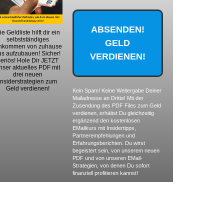
ie Geldliste hilft dir ein
selbstständiges
nkommen von zuhause
us aufzubauen! Sicher!
eriös! Hole Dir JETZT
nser aktuelles PDF mit
drei neuen
Insiderstrategien zum
Geld verdienen!
Kein Spam! Keine Weitergabe Deiner
Mailadresse an Dritte! Mit der
Zusendung des PDF Files zum Geld
verdienen, erhältst Du gleichzeitig
ergänzend den kostenlosen
EMailkurs mit Insidertipps,
Partnerempfehlungen und
Erfahrungsberichten. Du wirst
begeistert sein, von unserem neuen
PDF und von unseren EMail-
Strategien, von denen Du sofort
finanziell profitieren kannst!