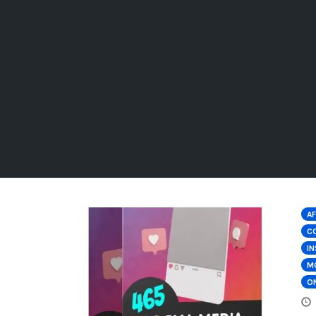
AF
C
I
M
O