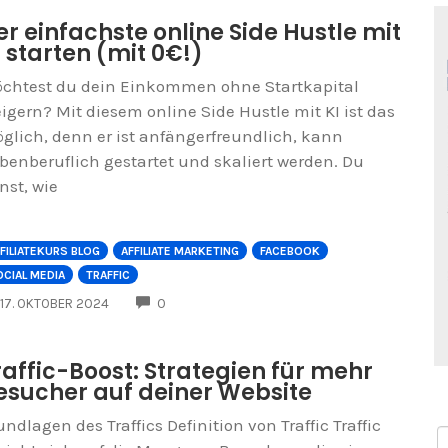
er einfachste online Side Hustle mit
I starten (mit 0€!)
chtest du dein Einkommen ohne Startkapital
eigern? Mit diesem online Side Hustle mit KI ist das
glich, denn er ist anfängerfreundlich, kann
benberuflich gestartet und skaliert werden. Du
rnst, wie
FILIATEKURS BLOG
AFFILIATE MARKETING
FACEBOOK
CIAL MEDIA
TRAFFIC
COMMENTS
17. OKTOBER 2024
0
raffic-Boost: Strategien für mehr
esucher auf deiner Website
undlagen des Traffics Definition von Traffic Traffic