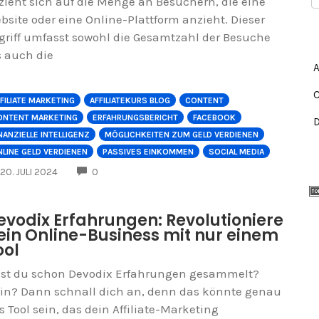
zieht sich auf die Menge an Besuchern, die eine
bsite oder eine Online-Plattform anzieht. Dieser
griff umfasst sowohl die Gesamtzahl der Besuche
s auch die
FILIATE MARKETING
AFFILIATEKURS BLOG
CONTENT
ONTENT MARKETING
ERFAHRUNGSBERICHT
FACEBOOK
NANZIELLE INTELLIGENZ
MÖGLICHKEITEN ZUM GELD VERDIENEN
LINE GELD VERDIENEN
PASSIVES EINKOMMEN
SOCIAL MEDIA
COMMENTS
20. JULI 2024
0
evodix Erfahrungen: Revolutioniere
ein Online-Business mit nur einem
ool
st du schon Devodix Erfahrungen gesammelt?
in? Dann schnall dich an, denn das könnte genau
s Tool sein, das dein Affiliate-Marketing