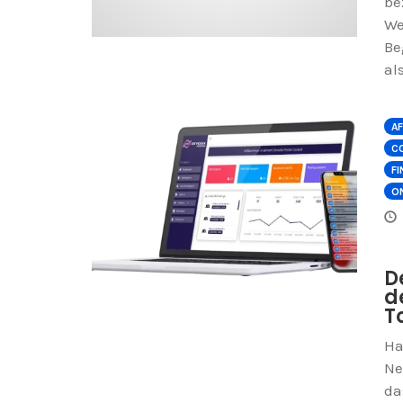
be
We
Be
al
AF
C
FI
ON
D
d
T
Ha
Ne
da