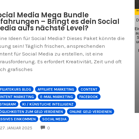
ocial Media Mega Bundle
rfahrungen – Bringt es dein Social
D
edia aufs nächste Level?
Ei
a
ine Ideen für Social Media? Dieses Paket könnte die
S
u
sung sein! Täglich frischen, ansprechenden
ntent für Social Media zu erstellen, ist eine
rausforderung. Es erfordert Kreativität, Zeit und oft
ch grafisches
FILIATEKURS BLOG
AFFILIATE MARKETING
CONTENT
ONTENT MARKETING
E-MAIL MARKETING
FACEBOOK
NSTAGRAM
KI / KÜNSTLICHE INTELLIGENZ
ÖGLICHKEITEN ZUM GELD VERDIENEN
ONLINE GELD VERDIENEN
ASSIVES EINKOMMEN
SOCIAL MEDIA
COMMENTS
27. JANUAR 2025
0