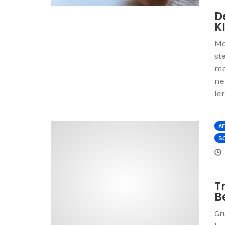
D
K
Mö
st
mö
ne
le
AF
SO
T
B
Gr