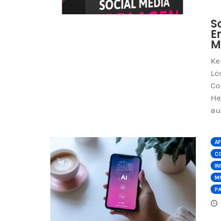
S
E
M
Ke
Lö
Co
He
au
AF
C
I
M
P