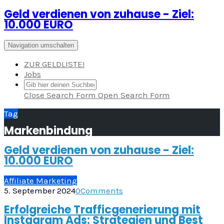
Geld verdienen von zuhause - Ziel:
Zum
10.000 EURO
Inhalt
springen
Navigation umschalten
ZUR GELDLISTE!
Jobs
Close Search Form
Open Search Form
Tag
Markenbindung
Geld verdienen von zuhause - Ziel:
10.000 EURO
Affiliate Marketing
5. September 2024
0
Comments
Erfolgreiche Trafficgenerierung mit
Instagram Ads: Strategien und Best