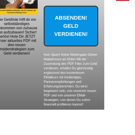
ie Geldliste hilft dir ein
selbstständiges
nkommen von zuhause
us aufzubauen! Sicher!
eriös! Hole Dir JETZT
nser aktuelles PDF mit
drei neuen
Insiderstrategien zum
Geld verdienen!
Kein Spam! Keine Weitergabe Deiner
Mailadresse an Dritte! Mit der
Zusendung des PDF Files zum Geld
verdienen, erhältst Du gleichzeitig
ergänzend den kostenlosen
EMailkurs mit Insidertipps,
Partnerempfehlungen und
Erfahrungsberichten. Du wirst
begeistert sein, von unserem neuen
PDF und von unseren EMail-
Strategien, von denen Du sofort
finanziell profitieren kannst!