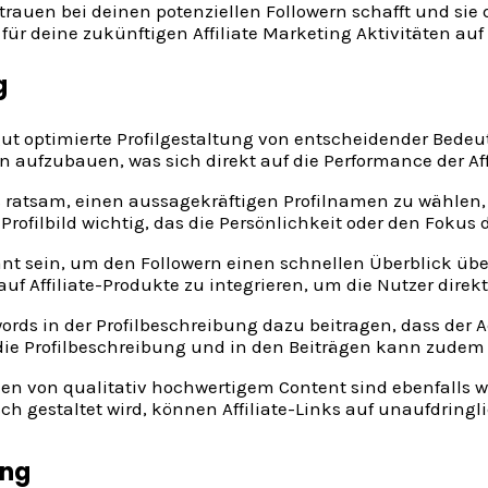
ertrauen bei deinen potenziellen Followern schafft und si
für deine zukünftigen Affiliate Marketing Aktivitäten auf 
g
ne gut optimierte Profilgestaltung von entscheidender Bed
n aufzubauen, was sich direkt auf die Performance der Af
st es ratsam, einen aussagekräftigen Profilnamen zu wähl
Profilbild wichtig, das die Persönlichkeit oder den Fokus 
ant sein, um den Followern einen schnellen Überblick übe
uf Affiliate-Produkte zu integrieren, um die Nutzer dire
ds in der Profilbeschreibung dazu beitragen, dass der A
 die Profilbeschreibung und in den Beiträgen kann zudem 
len von qualitativ hochwertigem Content sind ebenfalls wi
h gestaltet wird, können Affiliate-Links auf unaufdringl
ing