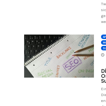
Tw
si
ge
we
AF
M
S
D
O
S
Ei
Di
en