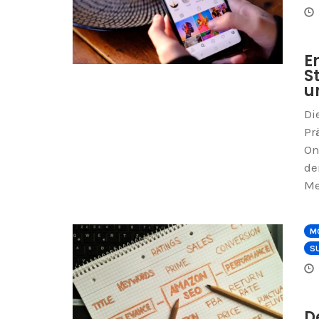
E
S
u
Di
Pr
On
de
Me
M
S
D