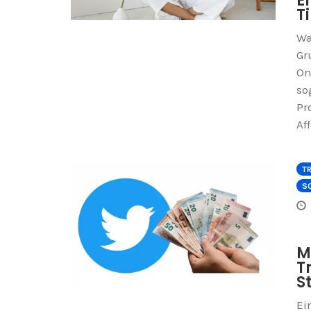
E
T
Wa
Gr
On
so
Pr
Af
TR
SO
M
T
S
Ei