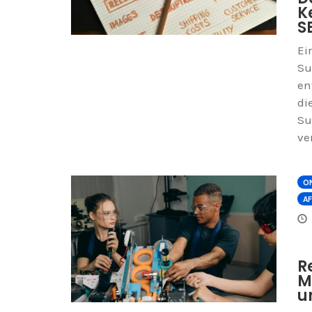
K
S
Ei
Su
en
di
Su
ve
ON
AF
R
M
u