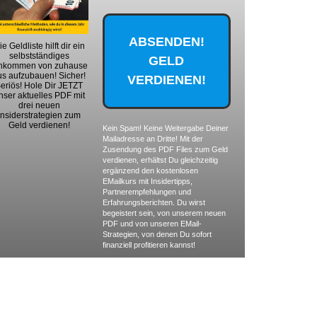
ie Geldliste hilft dir ein
selbstständiges
nkommen von zuhause
us aufzubauen! Sicher!
eriös! Hole Dir JETZT
nser aktuelles PDF mit
drei neuen
Insiderstrategien zum
Geld verdienen!
Kein Spam! Keine Weitergabe Deiner
Mailadresse an Dritte! Mit der
Zusendung des PDF Files zum Geld
verdienen, erhältst Du gleichzeitig
ergänzend den kostenlosen
EMailkurs mit Insidertipps,
Partnerempfehlungen und
Erfahrungsberichten. Du wirst
begeistert sein, von unserem neuen
PDF und von unseren EMail-
Strategien, von denen Du sofort
finanziell profitieren kannst!