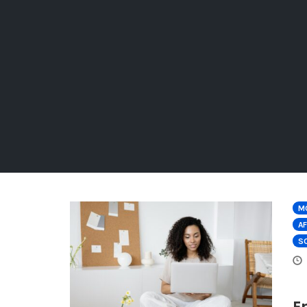
M
AF
SO