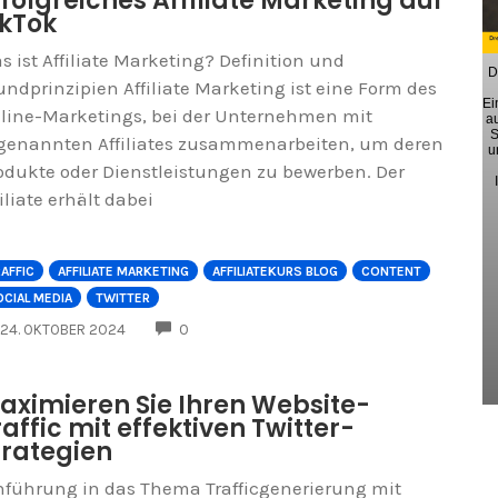
rfolgreiches Affiliate Marketing auf
ikTok
s ist Affiliate Marketing? Definition und
D
undprinzipien Affiliate Marketing ist eine Form des
Ei
line-Marketings, bei der Unternehmen mit
a
S
genannten Affiliates zusammenarbeiten, um deren
u
odukte oder Dienstleistungen zu bewerben. Der
filiate erhält dabei
AFFIC
AFFILIATE MARKETING
AFFILIATEKURS BLOG
CONTENT
CIAL MEDIA
TWITTER
COMMENTS
24. OKTOBER 2024
0
aximieren Sie Ihren Website-
raffic mit effektiven Twitter-
trategien
nführung in das Thema Trafficgenerierung mit