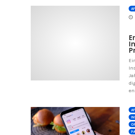
AF
E
I
P
Ei
In
Ja
di
en
AF
I
ON
P