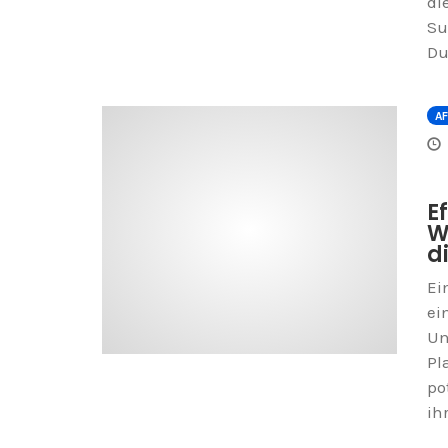
di
Su
Du
AF
E
W
d
Ei
ei
Un
Pl
po
ih