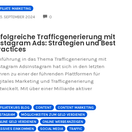
FILIATE MARKETING
COMMENTS
5. SEPTEMBER 2024
0
rfolgreiche Trafficgenerierung mit
nstagram Ads: Strategien und Best
ractices
nführung in das Thema Trafficgenerierung mit
stagram AdsInstagram hat sich in den letzten
hren zu einer der führenden Plattformen für
gitales Marketing und Trafficgenerierung
twickelt. Mit über einer Milliarde aktiver
FILIATEKURS BLOG
CONTENT
CONTENT MARKETING
NSTAGRAM
MÖGLICHKEITEN ZUM GELD VERDIENEN
LINE GELD VERDIENEN
ONLINE WERBEANZEIGEN
ASSIVES EINKOMMEN
SOCIAL MEDIA
TRAFFIC