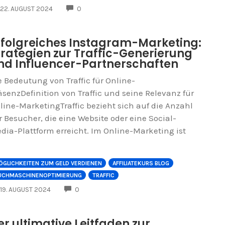
COMMENTS
22. AUGUST 2024
0
rfolgreiches Instagram-Marketing:
trategien zur Traffic-Generierung
nd Influencer-Partnerschaften
e Bedeutung von Traffic für Online-
äsenzDefinition von Traffic und seine Relevanz für
line-MarketingTraffic bezieht sich auf die Anzahl
r Besucher, die eine Website oder eine Social-
dia-Plattform erreicht. Im Online-Marketing ist
ÖGLICHKEITEN ZUM GELD VERDIENEN
AFFILIATEKURS BLOG
UCHMASCHINENOPTIMIERUNG
TRAFFIC
COMMENTS
19. AUGUST 2024
0
er ultimative Leitfaden zur