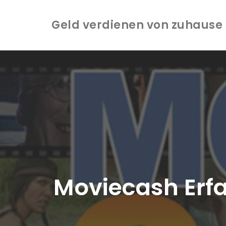
Geld verdienen von zuhause -
Zum
Inhalt
springen
Moviecash Erfa