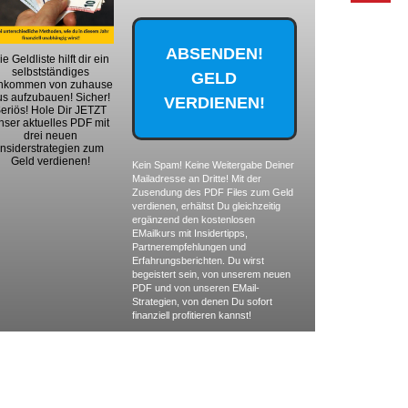
ie Geldliste hilft dir ein
selbstständiges
nkommen von zuhause
us aufzubauen! Sicher!
eriös! Hole Dir JETZT
nser aktuelles PDF mit
drei neuen
Insiderstrategien zum
Geld verdienen!
Kein Spam! Keine Weitergabe Deiner
Mailadresse an Dritte! Mit der
Zusendung des PDF Files zum Geld
verdienen, erhältst Du gleichzeitig
ergänzend den kostenlosen
EMailkurs mit Insidertipps,
Partnerempfehlungen und
Erfahrungsberichten. Du wirst
begeistert sein, von unserem neuen
PDF und von unseren EMail-
Strategien, von denen Du sofort
finanziell profitieren kannst!