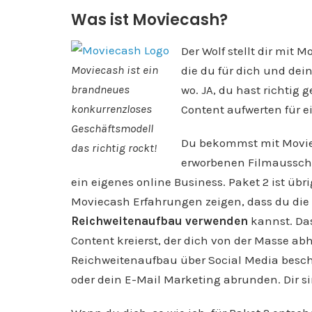
Was ist Moviecash?
Der Wolf stellt dir mit 
Moviecash ist ein
die du für dich und dei
brandneues
wo. JA, du hast richtig 
konkurrenzloses
Content aufwerten für e
Geschäftsmodell
Du bekommst mit Moviec
das richtig rockt!
erworbenen Filmausschn
ein eigenes online Business. Paket 2 ist übr
Moviecash Erfahrungen zeigen, dass du die
Reichweitenaufbau verwenden
kannst. Das
Content kreierst, der dich von der Masse abh
Reichweitenaufbau über Social Media besch
oder dein E-Mail Marketing abrunden. Dir s