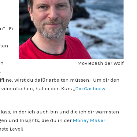
u“. Er
sten
ch
Moviecash der Wolf
.
ffline, wirst du dafür arbeiten müssen! Um dir den
ereinfachen, hat er den Kurs „
Die Cashcow –
ass, in der ich auch bin und die ich dir wärmsten
gen und Insights, die du in der
Money Maker
hste Level!