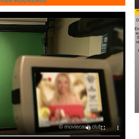
IER KLICKEN!!!)
D
Ei
a
S
u