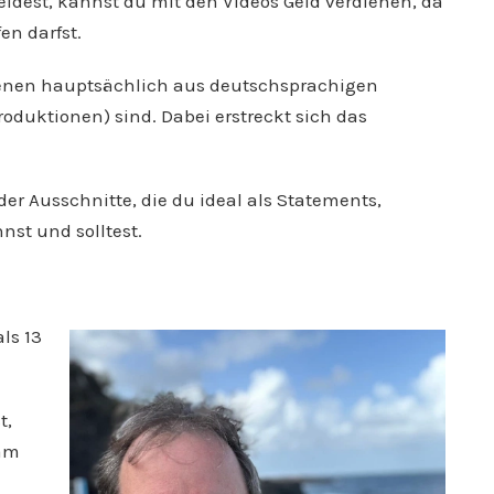
heidest, kannst du mit den Videos Geld verdienen, da
en darfst.
szenen hauptsächlich aus deutschsprachigen
duktionen) sind. Dabei erstreckt sich das
.
der Ausschnitte, die du ideal als Statements,
nst und solltest.
ls 13
t,
eam