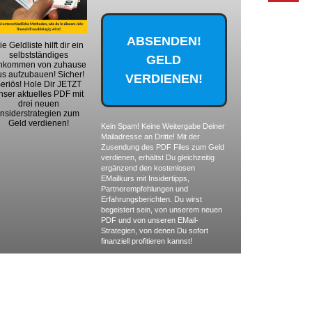
ie Geldliste hilft dir ein
selbstständiges
nkommen von zuhause
us aufzubauen! Sicher!
eriös! Hole Dir JETZT
nser aktuelles PDF mit
drei neuen
Insiderstrategien zum
Geld verdienen!
Kein Spam! Keine Weitergabe Deiner
Mailadresse an Dritte! Mit der
Zusendung des PDF Files zum Geld
verdienen, erhältst Du gleichzeitig
ergänzend den kostenlosen
EMailkurs mit Insidertipps,
Partnerempfehlungen und
Erfahrungsberichten. Du wirst
begeistert sein, von unserem neuen
PDF und von unseren EMail-
Strategien, von denen Du sofort
finanziell profitieren kannst!