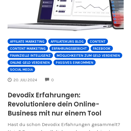
AFFILIATE MARKETING
AFFILIATEKURS BLOG
CONTENT
CONTENT MARKETING
ERFAHRUNGSBERICHT
FACEBOOK
FINANZIELLE INTELLIGENZ
MÖGLICHKEITEN ZUM GELD VERDIENEN
ONLINE GELD VERDIENEN
PASSIVES EINKOMMEN
SOCIAL MEDIA
COMMENTS
20. JULI 2024
0
Devodix Erfahrungen:
Revolutioniere dein Online-
Business mit nur einem Tool
Hast du schon Devodix Erfahrungen gesammelt?