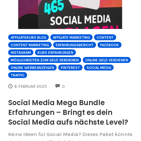
AFFILIATEKURS BLOG
AFFILIATE MARKETING
CONTENT
CONTENT MARKETING
ERFAHRUNGSBERICHT
FACEBOOK
INSTAGRAM
KURS ERFAHRUNGEN
MÖGLICHKEITEN ZUM GELD VERDIENEN
ONLINE GELD VERDIENEN
ONLINE WERBEANZEIGEN
PINTEREST
SOCIAL MEDIA
TRAFFIC
COMMENTS
6. FEBRUAR 2025
0
Social Media Mega Bundle
Erfahrungen – Bringt es dein
Social Media aufs nächste Level?
Keine Ideen für Social Media? Dieses Paket könnte