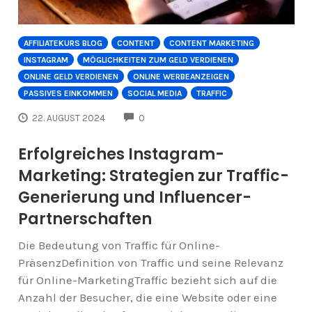
AFFILIATEKURS BLOG
CONTENT
CONTENT MARKETING
INSTAGRAM
MÖGLICHKEITEN ZUM GELD VERDIENEN
ONLINE GELD VERDIENEN
ONLINE WERBEANZEIGEN
PASSIVES EINKOMMEN
SOCIAL MEDIA
TRAFFIC
COMMENTS
22. AUGUST 2024
0
Erfolgreiches Instagram-
Marketing: Strategien zur Traffic-
Generierung und Influencer-
Partnerschaften
Die Bedeutung von Traffic für Online-
PräsenzDefinition von Traffic und seine Relevanz
für Online-MarketingTraffic bezieht sich auf die
Anzahl der Besucher, die eine Website oder eine