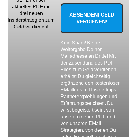
aktuelles PDF mit
drei neuen
Insiderstrategien zum
Geld verdienen!
Kein Spam! Keine
Weitergabe Deiner
Mailadresse an Dritte! Mit
der Zusendung des PDF
Files zum Geld verdienen,
erhältst Du gleichzeitig
ergänzend den kostenlosen
EMailkurs mit Insidertipps,
Partnerempfehlungen und
Erfahrungsberichten. Du
wirst begeistert sein, von
unserem neuen PDF und
von unseren EMail-
Strategien, von denen Du
sofort finanziell profitieren