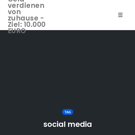
verdienen
von
zuhause -
Naviga
Ziel: 10.000
umscha
EURO
Zum
Inhalt
springen
TAG
social media