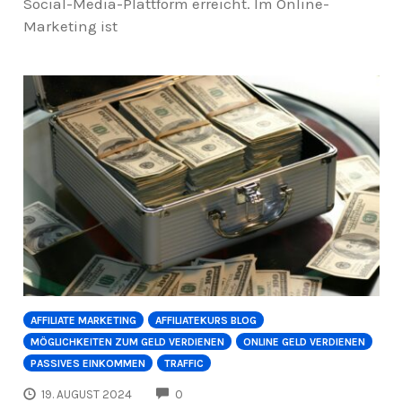
Social-Media-Plattform erreicht. Im Online-
Marketing ist
AFFILIATE MARKETING
AFFILIATEKURS BLOG
MÖGLICHKEITEN ZUM GELD VERDIENEN
ONLINE GELD VERDIENEN
PASSIVES EINKOMMEN
TRAFFIC
COMMENTS
19. AUGUST 2024
0