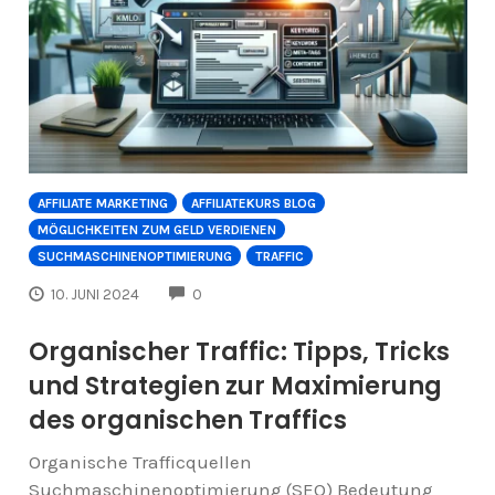
AFFILIATE MARKETING
AFFILIATEKURS BLOG
MÖGLICHKEITEN ZUM GELD VERDIENEN
SUCHMASCHINENOPTIMIERUNG
TRAFFIC
COMMENTS
10. JUNI 2024
0
Organischer Traffic: Tipps, Tricks
und Strategien zur Maximierung
des organischen Traffics
Organische Trafficquellen
Suchmaschinenoptimierung (SEO) Bedeutung