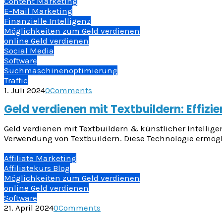
Content Marketing
E-Mail Marketing
Finanzielle Intelligenz
Möglichkeiten zum Geld verdienen
online Geld verdienen
Social Media
Software
Suchmaschinenoptimierung
Traffic
1. Juli 2024
0
Comments
Geld verdienen mit Textbuildern: Effizie
Geld verdienen mit Textbuildern & künstlicher Intelligen
Verwendung von Textbuildern. Diese Technologie ermögli
Affiliate Marketing
Affiliatekurs Blog
Möglichkeiten zum Geld verdienen
online Geld verdienen
Software
21. April 2024
0
Comments