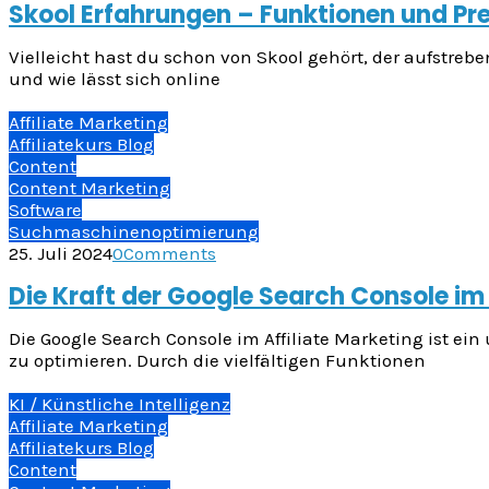
Skool Erfahrungen – Funktionen und Pr
Vielleicht hast du schon von Skool gehört, der aufstreb
und wie lässt sich online
Affiliate Marketing
Affiliatekurs Blog
Content
Content Marketing
Software
Suchmaschinenoptimierung
25. Juli 2024
0
Comments
Die Kraft der Google Search Console im
Die Google Search Console im Affiliate Marketing ist ei
zu optimieren. Durch die vielfältigen Funktionen
KI / Künstliche Intelligenz
Affiliate Marketing
Affiliatekurs Blog
Content