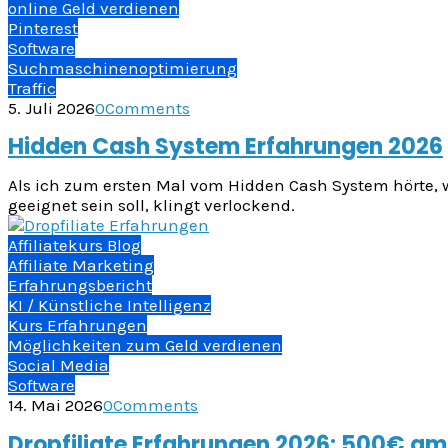
online Geld verdienen
Pinterest
Software
Suchmaschinenoptimierung
Traffic
5. Juli 2026
0
Comments
Hidden Cash System Erfahrungen 2026
Als ich zum ersten Mal vom Hidden Cash System hörte, wa
geeignet sein soll, klingt verlockend.
Affiliatekurs Blog
Affiliate Marketing
Erfahrungsbericht
KI / Künstliche Intelligenz
Kurs Erfahrungen
Möglichkeiten zum Geld verdienen
Social Media
Software
14. Mai 2026
0
Comments
Dropfiliate Erfahrungen 2026: 500€ am 