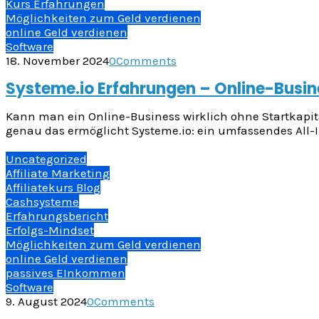
Kurs Erfahrungen
Möglichkeiten zum Geld verdienen
online Geld verdienen
Software
18. November 2024
0
Comments
Systeme.io Erfahrungen – Online-Busin
Kann man ein Online-Business wirklich ohne Startkapita
genau das ermöglicht Systeme.io: ein umfassendes All-
Uncategorized
Affiliate Marketing
Affiliatekurs Blog
Cashsysteme
Erfahrungsbericht
Erfolgs-Mindset
Möglichkeiten zum Geld verdienen
online Geld verdienen
passives EInkommen
Software
9. August 2024
0
Comments