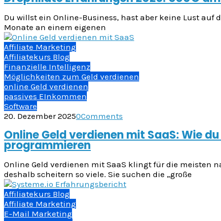
Du willst ein Online-Business, hast aber keine Lust auf
Monate an einem eigenen
Affiliate Marketing
Affiliatekurs Blog
Finanzielle Intelligenz
Möglichkeiten zum Geld verdienen
online Geld verdienen
passives EInkommen
Software
20. Dezember 2025
0
Comments
Online Geld verdienen mit SaaS: Wie du 
programmieren
Online Geld verdienen mit SaaS klingt für die meisten 
deshalb scheitern so viele. Sie suchen die „große
Affiliatekurs Blog
Affiliate Marketing
E-Mail Marketing