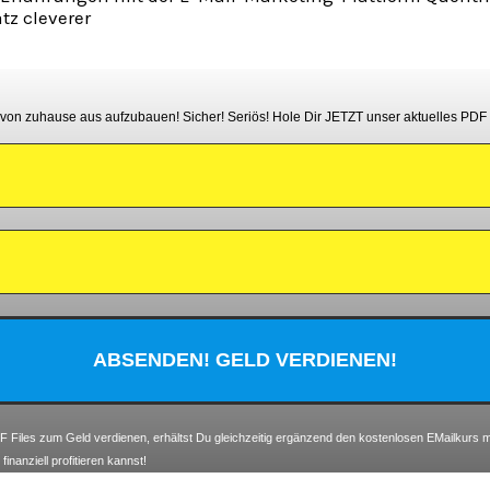
z cleverer
n von zuhause aus aufzubauen! Sicher! Seriös! Hole Dir JETZT unser aktuelles PDF
Files zum Geld verdienen, erhältst Du gleichzeitig ergänzend den kostenlosen EMailkurs mi
nanziell profitieren kannst!