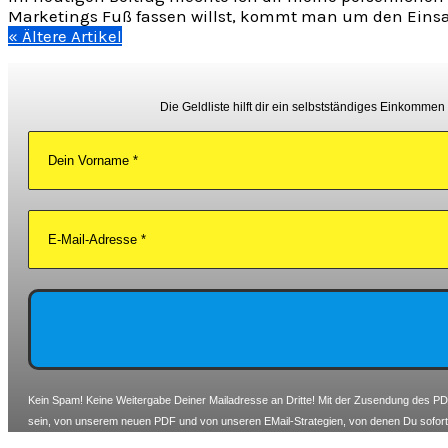
Marketings Fuß fassen willst, kommt man um den Einsat
« Ältere Artikel
Die Geldliste hilft dir ein selbstständiges Einkomme
Kein Spam! Keine Weitergabe Deiner Mailadresse an Dritte! Mit der Zusendung des PDF 
sein, von unserem neuen PDF und von unseren EMail-Strategien, von denen Du sofort fi